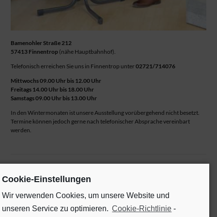
Bamenohler Straße 212
57413 Finnentrop
(nähe Hauptbahnhof).
Telefonisch erreichen Sie uns in Finnentrop unter
02721/714076
Mittwochs 09.00 Uhr bis 12.00 Uhr
Freitags 14.00 Uhr bis 18.00 Uhr
Samstags 09.00 Uhr bis 13.00 Uhr
In den Wintermonaten ist unsere Ausstellung vorübergehend nicht besetzt.
Termine können jedoch gerne nach telefonischer Absprache vereinbart
werden.
Cookie-Einstellungen
KATEGORIEN
Wir verwenden Cookies, um unsere Website und
Aktuelles
unseren Service zu optimieren.
Cookie-Richtlinie
-